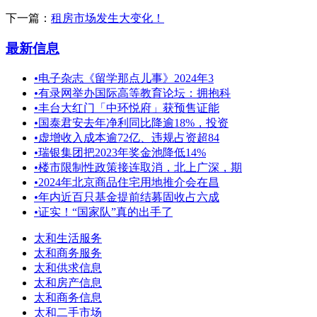
下一篇：
租房市场发生大变化！
最新信息
•
电子杂志《留学那点儿事》2024年3
•
有录网举办国际高等教育论坛：拥抱科
•
丰台大红门「中环悦府」获预售证能
•
国泰君安去年净利同比降逾18%，投资
•
虚增收入成本逾72亿、违规占资超84
•
瑞银集团把2023年奖金池降低14%
•
楼市限制性政策接连取消，北上广深，期
•
2024年北京商品住宅用地推介会在昌
•
年内近百只基金提前结募固收占六成
•
证实！“国家队”真的出手了
太和生活服务
太和商务服务
太和供求信息
太和房产信息
太和商务信息
太和二手市场