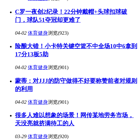
C罗一夜创2纪录！22分钟戴帽+头球扣球破
门，球队51夺冠却更难了
04-02
体育健身
浏览(923)
险酿大错！小卡特关键空篮不中全场10中6拿到
17分13板5助
04-02
体育健身
浏览(901)
蒙蒂：对JJJ的防守做得不好要称赞前者对规则
的利用
04-02
体育健身
浏览(901)
很多人难以想象的场景！网传某地劳务市场，
天没亮就挤满待工的人
03-29
体育健身
浏览(920)