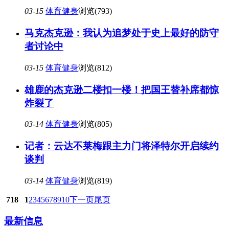
03-15
体育健身
浏览(793)
马克杰克逊：我认为追梦处于史上最好的防守
者讨论中
03-15
体育健身
浏览(812)
雄鹿的杰克逊二楼扣一楼！把国王替补席都惊
炸裂了
03-14
体育健身
浏览(805)
记者：云达不莱梅跟主力门将泽特尔开启续约
谈判
03-14
体育健身
浏览(819)
718
1
2
3
4
5
6
7
8
9
10
下一页
尾页
最新信息