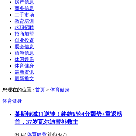
房产信息
商务信息
二手市场
教育培训
求职招聘
招商加盟
创业投资
展会信息
旅游信息
休闲娱乐
体育健身
最新资讯
最新推文
您现在的位置 :
首页
>
体育健身
体育健身
莱斯特城31逆转！终结6轮4分颓势+重返榜
首，37岁瓦尔迪替补救主
04-02
体育健身
浏览(927)