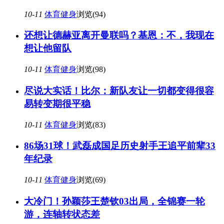
10-11
体育健身
浏览(94)
还想让德赫亚离开曼联吗？基恩：不，我现在
想让他留队
10-11
体育健身
浏览(98)
尽说大实话！比尔：新队友让一切都变得很容
易转变期很平稳
10-11
体育健身
浏览(83)
86场31球！武磊成国足历史射手王追平前辈33
年纪录
10-11
体育健身
浏览(69)
大冷门！孙颖莎王楚钦03出局，全锦赛一轮
游，连轴转状态差