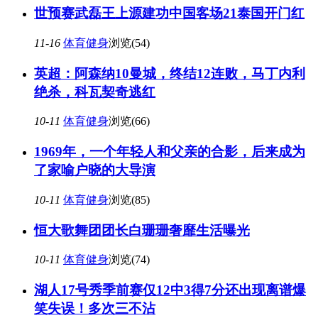
世预赛武磊王上源建功中国客场21泰国开门红
11-16
体育健身
浏览(54)
英超：阿森纳10曼城，终结12连败，马丁内利
绝杀，科瓦契奇逃红
10-11
体育健身
浏览(66)
1969年，一个年轻人和父亲的合影，后来成为
了家喻户晓的大导演
10-11
体育健身
浏览(85)
恒大歌舞团团长白珊珊奢靡生活曝光
10-11
体育健身
浏览(74)
湖人17号秀季前赛仅12中3得7分还出现离谱爆
笑失误！多次三不沾