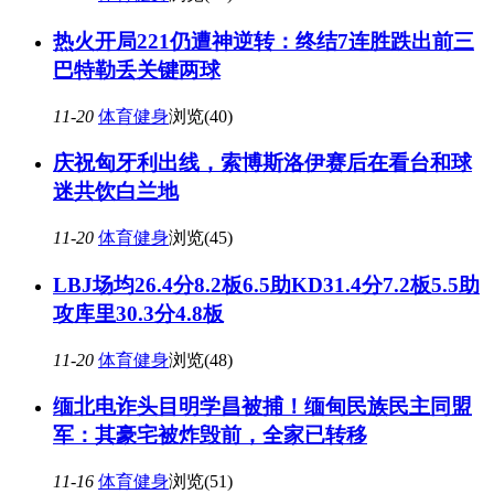
热火开局221仍遭神逆转：终结7连胜跌出前三
巴特勒丢关键两球
11-20
体育健身
浏览(40)
庆祝匈牙利出线，索博斯洛伊赛后在看台和球
迷共饮白兰地
11-20
体育健身
浏览(45)
LBJ场均26.4分8.2板6.5助KD31.4分7.2板5.5助
攻库里30.3分4.8板
11-20
体育健身
浏览(48)
缅北电诈头目明学昌被捕！缅甸民族民主同盟
军：其豪宅被炸毁前，全家已转移
11-16
体育健身
浏览(51)