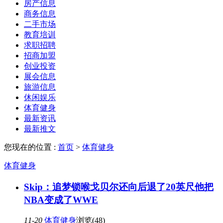
房产信息
商务信息
二手市场
教育培训
求职招聘
招商加盟
创业投资
展会信息
旅游信息
休闲娱乐
体育健身
最新资讯
最新推文
您现在的位置 :
首页
>
体育健身
体育健身
Skip：追梦锁喉戈贝尔还向后退了20英尺他把
NBA变成了WWE
11-20
体育健身
浏览(48)