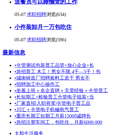
送餐员可以睡懒觉的工作
05-07
求职招聘
浏览(634)
小件装卸月一万包吃住
05-07
求职招聘
浏览(596)
最新信息
•
仓管测试包装普工品管+放心企业+长
•
急招普工 木工！男女不限 4千—5千！包
•
城南铸造厂招聘捡料工若干 男女不
•
招聘加工中心操作工
•
坐着上班＋名企直聘＋无需经验＋仓管普工
•
长短期工+检验普工仓管电子组装+当
•
厂家直招|入职有奖|仓管电子普工品
•
川汇＋仓管电子机械电气普工
•
重庆长期工短期工月薪15000诚聘长
•
急招注塑车间工，包吃住，月薪6000-900
太和生活服务