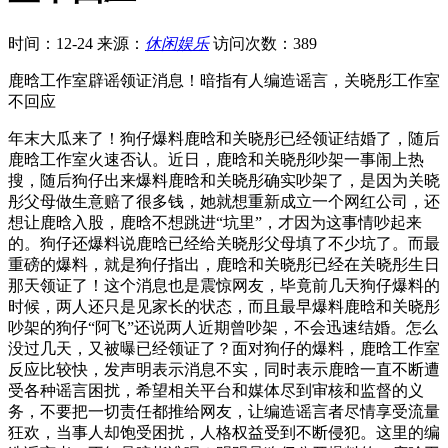
时间：12-24
来源：
休闲娱乐
访问次数：389
鹿晗工作室辟谣领证消息！暗指有人编造谣言，关晓彤工作室
不回应
年末大瓜来了！狗仔爆料鹿晗和关晓彤已经领证结婚了，随后
鹿晗工作室火速否认。近日，鹿晗和关晓彤吵架一事闹上热
搜，随后狗仔出来爆料鹿晗和关晓彤确实吵架了，是因为关晓
彤父母做生意赔了很多钱，她就想重新成立一个网红公司，还
想让鹿晗入股，鹿晗不想跳进“坑里”，才因为这事情吵起来
的。狗仔还爆料说鹿晗已经给关晓彤父母填了不少坑了。而最
重磅的爆料，就是狗仔指出，鹿晗和关晓彤已经在关晓彤生日
那天领证了！这个消息也是震惊网友，毕竟前几天狗仔爆料的
时候，两人还只是见家长的状态，而且最早爆料鹿晗和关晓彤
吵架的狗仔“阿飞”还说两人近期曾吵架，不会迅速结婚。怎么
没过几天，又被曝已经领证了？面对狗仔的爆料，鹿晗工作室
反应比较快，发声明表示消息不实，同时表示鹿晗一直不断遭
受各种谣言困扰，希望相关平台和媒体尽到审核和监督的义
务，不要把一切责任都推给网友，让编造谣言者尽情享受流量
狂欢，当事人却饱受困扰，人格权益受到不断侵犯。这里的编