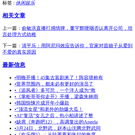
标签 :
休闲娱乐
相关文章
上一篇：
俞敏洪直播打感情牌，董宇辉哽咽否认离开公司，坦
言处理方式幼稚
下一篇：
清平乐：用阿尼玛效应告诉你，官家对苗娘子从爱到
不爱的真实原因
最新信息
•
明晚开播！45集古装剧来了！阵容堪称有
•
世界范围内，都未必有更好的演员了
•
《追风者》多可悲，一个洋人成为“救
•
《掌柜哥哥你走开》开播，梁森朱林雨
•
韩国惊悚片成开年小爆款
•
“顶流女星”和老外的劲爆大瓜！
•
AI“复活”女儿之后，包小柏讲述了整
•
缺席《奔跑吧12》，高调复出的Angela
•
3月24日，北野武，赵本山沈腾北野武同
•
《欢乐颂5》：从叶蓁蓁和朱喆的角度