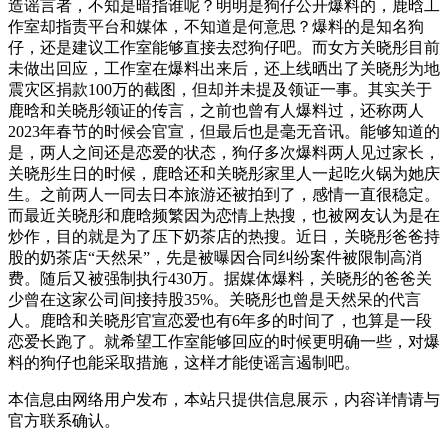
造谣言者，不知是暗指谁呢？明明是狗仔公开爆料的，鹿晗工
作室却指责平台和媒体，不知道是何意思？爆料的是知名狗
仔，还是建议工作室能够直接去怼狗仔吧。而女方关晓彤目前
未做出回应，工作室在爆料出来后，还上线晒出了关晓彤为地
震灾区捐款100万的截图，但却并未提及领证一事。其实关于
鹿晗和关晓彤领证的传言，之前也曾有人爆料过，还称两人
2023年春节的时候会官宣，但最后也是毫无音讯。能够知道的
是，两人之间还是恋爱的状态，狗仔多次爆料两人见过家长，
关晓彤生日的时候，鹿晗还和关晓彤家里人一起吃火锅为她庆
生。之前两人一同去日本旅游还被拍到了，感情一直很稳定。
而最近关晓彤和鹿晗频繁因为恋情上热搜，也被网友认为是在
炒作，目的就是为了压下奶茶店的热搜。近日，关晓彤爸爸持
股的奶茶店“天然呆”，先是被曝因合同纠纷案件被限制高消
费。随后又被强制执行430万。据媒体爆料，关晓彤的爸爸关
少曾在这家公司间接持股35%。关晓彤也曾是天然呆的代言
人。鹿晗和关晓彤官宣恋爱也有6年多的时间了，也算是一段
恋爱长跑了。就希望工作室能够回应的时候更明确一些，对爆
料的狗仔也能采取措施，这样才能使谣言遏制吧。
本信息由网络用户发布，
本站只提供信息展示，内容详情请与
官方联系确认。