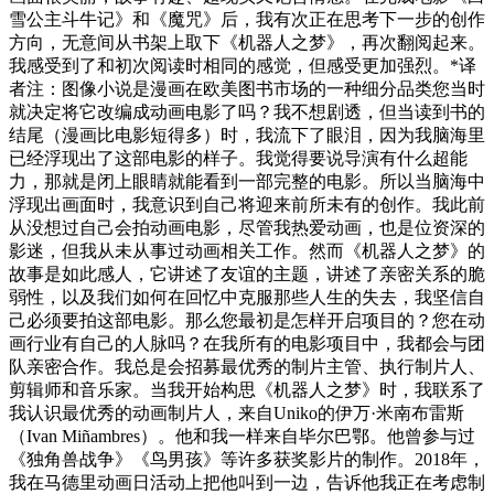
雪公主斗牛记》和《魔咒》后，我有次正在思考下一步的创作
方向，无意间从书架上取下《机器人之梦》，再次翻阅起来。
我感受到了和初次阅读时相同的感觉，但感受更加强烈。*译
者注：图像小说是漫画在欧美图书市场的一种细分品类您当时
就决定将它改编成动画电影了吗？我不想剧透，但当读到书的
结尾（漫画比电影短得多）时，我流下了眼泪，因为我脑海里
已经浮现出了这部电影的样子。我觉得要说导演有什么超能
力，那就是闭上眼睛就能看到一部完整的电影。所以当脑海中
浮现出画面时，我意识到自己将迎来前所未有的创作。我此前
从没想过自己会拍动画电影，尽管我热爱动画，也是位资深的
影迷，但我从未从事过动画相关工作。然而《机器人之梦》的
故事是如此感人，它讲述了友谊的主题，讲述了亲密关系的脆
弱性，以及我们如何在回忆中克服那些人生的失去，我坚信自
己必须要拍这部电影。那么您最初是怎样开启项目的？您在动
画行业有自己的人脉吗？在我所有的电影项目中，我都会与团
队亲密合作。我总是会招募最优秀的制片主管、执行制片人、
剪辑师和音乐家。当我开始构思《机器人之梦》时，我联系了
我认识最优秀的动画制片人，来自Uniko的伊万·米南布雷斯
（Ivan Miñambres）。他和我一样来自毕尔巴鄂。他曾参与过
《独角兽战争》《鸟男孩》等许多获奖影片的制作。2018年，
我在马德里动画日活动上把他叫到一边，告诉他我正在考虑制