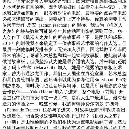
害怕，但无论是真人电影还是动画，因为新项目感到挑战和压
力本就是件正常的事。因为我拍摄过《白雪公主斗牛记》，所
以我知道如何制作一部没有对话的电影。最重要的点在于电影
必须充满细节的演出，需要成千上万个镜头。你真的需要非常
依赖于动作-反应（action-reaction）的衔接。我认为《机器人
之梦》的镜头数量可能是今年其他动画电影的两到三倍。您一
人创作了《机器人之梦》的所有故事板？不，是团队的成果。
2018年的时候我本来确定了一位故事板艺术家的合作人选，但
最后一刻他临时安排有变，无法加入项目。因此我做了个非同
寻常的决定，邀请艺术总监和我一起绘制故事板。他此前从未
做过故事板，但我坚持认为他是最合适的人选。后来我们还聘
请了玛卡·吉尔（Maca Gil）加入，她是个优秀的故事板艺术
家，曾为卡通沙龙工作。我们三人围坐在办公室里，艺术总监
和我负责绘制草图，然后玛卡以此为参考使用Storyboard Pro绘
制故事板。同时我们也让音乐剪辑师、也是我所有电影的亲密
合作伙伴——Yuko Harami加入了进来。整个电影（前期）开
发过程中我们每天待在一块工作。是我人生中最满足、最有创
造力的体验之一。晚些时候，我的剪辑师费尔南多·弗朗哥
（Fernando Franco）也参与了进来，对故事板进行审阅并提出
改进建议。能否谈谈这部电影的制作过程？《机器人之梦》
（中期）是由谁绘制的？我们很快为这部电影融到了资，然后
立即开始寻找制作公司。当时我的艺术总监与卡通沙龙的工作