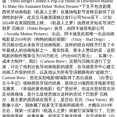
题：Pablo Berger Created A Pop-Up Studio In Downtown Madrid
To Make His Animated Debut ‘Robot Dreams’*下文不包含剧透
西班牙动画电影《机器人之梦》在戛纳电影节首映后获得了压
倒性的好评，此后立马被美国独立发行公司Neon买下，计划
2024年在美国院线上映。《机器人之梦》由西班牙知名导演巴
勃罗·贝格尔（Pablo Berger）执导，由阿卡迪亚电影公司
（Arcadia Motion Pictures） 出品。阿卡迪亚此前唯一出品动画
电影是2016年的《狗狗的疯狂假期》（Ozzy – Bad Dogs），
而贝格尔也从未执导过动画电影。这样的组合却联手打造了今
年最感人的动画电影之一，着实惊喜。更令人赞叹的是，这部
电影的制作预算仅为550万欧元（约合600万美元），实属“小
成本大制作”。我们（Cartoon Brew）近期与贝格尔进行了交
谈，讨论了他初次执导动画电影的感受，在马德里市中心建立
动画工作室的经历，以及他认为所有导演都拥有的“超能力”。
Cartoon Brew：您在实拍电影领域取得了杰出成就，《白雪公
主斗牛记》堪称西班牙现代经典，获得过10项西班牙电影学院
戈雅奖，《幸福的黄色电影》也广受好评。但这次您却首次涉
足动画领域，是什么促使您做出这样的尝试？巴勃罗·贝格
尔：最主要的原因就在我手上，是莎拉·瓦伦（Sara Varon）的
图像小说*。我收藏了很多无字漫画和插画书，大概在2010年
左右，我第一次读到《机器人之梦》就被它深深吸引了。它的
画面很美丽，故事有趣、超现实又饱含情感。在完成电影《白