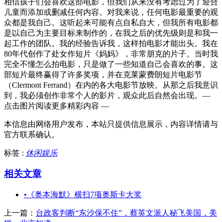
相信孩子们会喜欢这部电影，但我们从来没有考虑过为了迎合
儿童而添加或删减任何内容。对我来说，任何电影最重要的观
众都是我自己。这听起来可能有点自私自大，但我所有电影都
是以自己为主要目标来制作的，在我之后的优先级则是和我一
起工作的团队。我的经验告诉我，这样拍电影才能出头。我在
80年代创作了处女作短片《妈妈》，非常朋克的片子。当时我
完全不懂怎么拍电影，只是做了一些知道自己会喜欢的事。这
部短片最终赢得了许多奖项，并在克莱蒙费朗短片电影节
（Clermont Ferrand）在内的各大电影节放映。从那之后我意识
到，我必须创作非常个人的影片，观众此后自然会出现。—
点击图片阅读更多精彩内容 —
本信息由网络用户发布，
本站只提供信息展示，内容详情请与
官方联系确认。
标签 :
休闲娱乐
相关文章
•
《奥本海默》横扫7项奥斯卡大奖
上一篇：
台政客判断“东沙保不住”，蔡英文派人秘飞美国，美