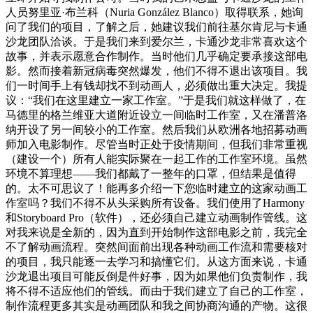
人员努里亚·布兰科（Nuria González Blanco）取得联系，她询
问了我们的项目，了解之后，她建议我们前往基尔肯尼与卡通
沙龙团队洽谈。于是我们来到爱尔兰，卡通沙龙非常喜欢这个
故事，并表示愿意合作制作。当时他们几乎确定要承接这部电
影。然而接着新冠病毒突然爆发，他们不得不退出该项目。我
们一时间手上有钱却找不到动画人，必须做出重大决定。我提
议：“我们在这里建立一家工作室。”于是我们就这样做了，在
马德里的格兰维亚大道附近设立一间临时工作室，又在潘普洛
纳开设了另一间较小的工作室。然后我们从欧洲各地招募动画
师加入电影制作。尽管当时正处于疫情期间，但我们非常重视
（建设一个）所有人能实际聚在一起工作的工作室环境。虽然
环境不算理想——我们都戴了一整年的口罩，但结果是值得
的。太不可思议了！能再多介绍一下您临时建立的这家动画工
作室吗？我们不得不从头采购所有设备。我们使用了Harmony
和Storyboard Pro（软件），还必须自己建立动画制作管线。这
对我来说是全新的，因为直到开始制作这部电影之前，我完全
不了解动画流程。突然间面前出现各种动画工作流和需要核对
的项目，我只能逐一去学习和搞懂它们。从这方面来说，卡通
沙龙退出项目可能反倒是件好事，因为如果他们负责制作，我
将不得不适应他们的管线。而由于我们建立了自己的工作室，
制作流程更多其实是动画团队和我之间协商沟通的产物。这很