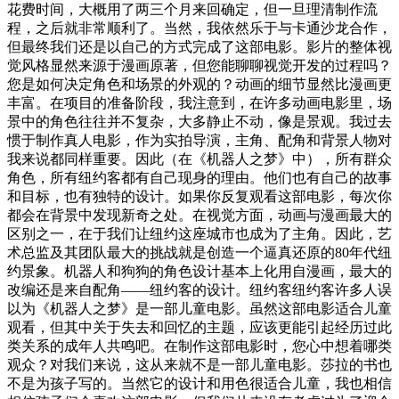
花费时间，大概用了两三个月来回确定，但一旦理清制作流
程，之后就非常顺利了。当然，我依然乐于与卡通沙龙合作，
但最终我们还是以自己的方式完成了这部电影。影片的整体视
觉风格显然来源于漫画原著，但您能聊聊视觉开发的过程吗？
您是如何决定角色和场景的外观的？动画的细节显然比漫画更
丰富。在项目的准备阶段，我注意到，在许多动画电影里，场
景中的角色往往并不复杂，大多静止不动，像是景观。我过去
惯于制作真人电影，作为实拍导演，主角、配角和背景人物对
我来说都同样重要。因此（在《机器人之梦》中），所有群众
角色，所有纽约客都有自己现身的理由。他们也有自己的故事
和目标，也有独特的设计。如果你反复观看这部电影，每次你
都会在背景中发现新奇之处。在视觉方面，动画与漫画最大的
区别之一，在于我们让纽约这座城市也成为了主角。因此，艺
术总监及其团队最大的挑战就是创造一个逼真还原的80年代纽
约景象。机器人和狗狗的角色设计基本上化用自漫画，最大的
改编还是来自配角——纽约客的设计。纽约客纽约客许多人误
以为《机器人之梦》是一部儿童电影。虽然这部电影适合儿童
观看，但其中关于失去和回忆的主题，应该更能引起经历过此
类关系的成年人共鸣吧。在制作这部电影时，您心中想着哪类
观众？对我们来说，这从来就不是一部儿童电影。莎拉的书也
不是为孩子写的。当然它的设计和用色很适合儿童，我也相信