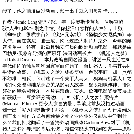
酸了，他之前没做过动画，却一出手就入围奥斯卡……
作者 / Jamie Lang翻译 / Pel一年一度奥斯卡落幕，号称宫崎
骏“人生电影/告别之作”的《你想活出怎样的人生》，击败
《蜘蛛侠：纵横宇宙》《疯狂元素城》《怪物少女尼莫娜》等
大作。而在索尼、迪士尼、网飞这些大制片厂之外，今年的候
选名单中，还有一部颇具独立气质的欧洲动画电影，那就是由
巴勃罗·贝格尔导演的西班牙-法国动画长片：《机器人之梦》
（Robot Dreams）。本片改编自同名漫画，讲述一只生活在80
年代纽约的独居狗狗因寂寞而订购了一台机器人，并与其共同
生活的故事。《机器人之梦》线条简练，色彩平面，却一点都
不幼稚，相反，它讲述了一个关于人与人（狗狗与机器人）之
间如何处理和维系亲密关系的动人故事，配以细腻传神、恰到
好处的镜头和音乐，本片在昂西、安妮、欧洲电影奖等节展上
斩获颇丰，豆瓣评分高达9.1。▼《机器人之梦》预告片
(Madman Films)▼更令人惊喜的是，导演此前从没拍过动画，
却一出手就入围奥斯卡！那么，《机器人之梦》的创作发端从
何而来？制作方式有何独特之处？业内业外又能从中学到什
么？我们特此翻译了一篇海外动画媒体Cartoon Brew对于《机
器人之梦》导演的幕后采访，相信你能从中找到答案——原标