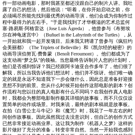
作一部动画电影，那时我甚至都还没跟自己的制片人讲。我吐
露了自己的想法，然后他说：“听着，在你开始启动之前，你
必须竭尽所能先找到最优秀的动画导演，他们会成为你制作过
程中最得力的左右手。”于是我找到了才华横溢的艺术总监何
塞·路易斯·阿格雷达（Jose Luis Ágreda），他曾参与《布努埃
尔在神龟迷宫中》（Buñuel in the Labyrinth of the Turtles），从
一开始就和我一起开发项目。后来我又聘请了曾参与《疯狂约
会美丽都》（The Triplets of Belleville）和《凯尔经的秘密》的
动画导演伯努瓦·费鲁蒙（Benoît Feroumont）。他们都成为了
这支动画“梦之队”的领袖。当您最终告诉制片人您的计划时，
他们是否感到惊讶？我已经跟阿卡迪亚合作多年了，他们很了
解我，所以当我告诉他们想法时，他们并不惊讶。他们唯一确
定的就是永远不知道我下一步会做什么，因此总是准备好迎接
意想不到的前景。您从什么时候开始创作这部电影的剧本？创
作流程与您以往的真人电影有什么不同吗？在我创作真人电影
时，我都会为整部电影制作极其详细的故事板，而不只仅仅设
置简单的动作或场景。对我来说，最终的剧本稿就是故事板。
在拍《白雪公主斗牛记》和《魔咒》时，我花了一年左右的时
间创作故事板。因此虽然我过去没意识到，但自己的创作方式
已然非常接近动画业界。这让我为制作《机器人之梦》这样的
影片做好了充分的准备，转变非常自然。当然一开始我也感到