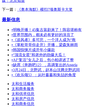
媒：北京知道
下一篇：
《奥本海默》横扫7项奥斯卡大奖
最新信息
•
明晚开播！45集古装剧来了！阵容堪称有
•
世界范围内，都未必有更好的演员了
•
《追风者》多可悲，一个洋人成为“救
•
《掌柜哥哥你走开》开播，梁森朱林雨
•
韩国惊悚片成开年小爆款
•
“顶流女星”和老外的劲爆大瓜！
•
AI“复活”女儿之后，包小柏讲述了整
•
缺席《奔跑吧12》，高调复出的Angela
•
3月24日，北野武，赵本山沈腾北野武同
•
《欢乐颂5》：从叶蓁蓁和朱喆的角度
太和生活服务
太和商务服务
太和供求信息
太和房产信息
太和商务信息