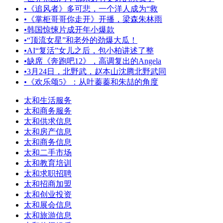
•
《追风者》多可悲，一个洋人成为“救
•
《掌柜哥哥你走开》开播，梁森朱林雨
•
韩国惊悚片成开年小爆款
•
“顶流女星”和老外的劲爆大瓜！
•
AI“复活”女儿之后，包小柏讲述了整
•
缺席《奔跑吧12》，高调复出的Angela
•
3月24日，北野武，赵本山沈腾北野武同
•
《欢乐颂5》：从叶蓁蓁和朱喆的角度
太和生活服务
太和商务服务
太和供求信息
太和房产信息
太和商务信息
太和二手市场
太和教育培训
太和求职招聘
太和招商加盟
太和创业投资
太和展会信息
太和旅游信息