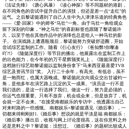
《法证先锋》《溏心风暴》《读心神探》等不同题材的港剧，
在不同角色的尝试中提升自己的演技，但还是差一点“走红”的
运气。之后黎诺懿遇到了自己人生中为人津津乐道的经典角色
——《爱·回家》中的师爷“马壮”一角。由于马壮一角给观众
留下深刻的印象，“神之马壮”的喜剧标签也跟随了黎诺懿许
久，以至于他在其他作品中的演绎也总是给人一种马壮的影
子。 在演戏路上遭遇瓶颈后，黎诺懿努力突破舒适圈，开始
尝试综艺监制的工作。随着《仨心友行》《爸知弊!你嚟凑
吖?!》《隨懿深度行》等节目的播出，他展露出在监制工作上
的出色能力，在今年初的万千星辉颁奖礼上，《隨懿深度行》
这档旅行综艺助黎诺懿以监制身份拿下“马来西亚最喜爱TVB
综艺及资讯节目”奖。 入行二十余年，有高光、有低谷，虽不
是一炮而红，也属大器晚成。黎诺懿此次向观众交出甘诚钧一
角，是他多年在演艺路上沉淀的又一成果。“演员这一行不是
我们选的，是这一行选择了我们。做这一行，努力是必须的，
但运气也很重要。只有不放弃，机会或会来，但是放弃了，机
会就一定不会来。”在接受南都娱乐的专访中，他透露出自己
对来时路的一些感慨。 南都娱乐×黎诺懿遇见《婚后事》，一
切都来得刚刚好1.《婚后事》想说的就是平淡是福 南都娱乐：
《婚后事》播出后，收视与网上讨论度很高，这在你意料之外
还是意料之中？黎诺懿：没想过。《婚后事》的题材比较成人