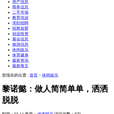
房产信息
商务信息
二手市场
教育培训
求职招聘
招商加盟
创业投资
展会信息
旅游信息
休闲娱乐
体育健身
最新资讯
最新推文
您现在的位置 :
首页
>
休闲娱乐
黎诺懿：做人简简单单，洒洒
脱脱
时间：03-14
来源：
休闲娱乐
访问次数：870