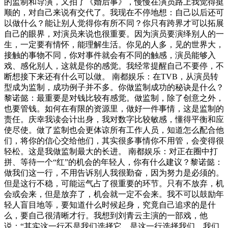
的监制和导演，又拍了《婚后事》，慢慢在演员路上我觉得挺
顺的，对自己来说有交代了。我现在不停地想：自己以后还可
以做什么？能让别人觉得你有所不同？你只有跨界才可以拓展
自己的眼界，对演员来说也很重要。因为演员要演绎别人的一
生，一定要有情怀，能理解生活。你见的人多，见的世界大，
接触的事物不同，你对事件就会有不同的触感，演员能够入
戏、感化别人，这就是你的感觉。我经常提醒自己不要停，不
断想接下来还有什么可以做。 南都娱乐：在TVB，从演员转
型成为监制，成功例子并不多。你做监制成功的秘诀是什么？
黎诺懿：最重要是对钱比较有感觉。做监制，除了创意之外，
也要管钱。如何在有限的资源里，做好一件事情，这是监制的
责任。庆幸我读会计出身，我对数字比较敏感，懂得平衡和应
使尽使。做了监制也会更体谅所有工作人员，知道怎么配合他
们，将你的信心交给他们，其实很多事情你不用管，会变得很
轻松。这是我做监制最大的长进。 南都娱乐：对正在圈中打
拼、等待一个“红”的机会的年轻人，你有什么建议？黎诺懿：
做我们这一行，不用告诉别人我很勤奋，因为努力是必须的。
但是这行不稳，可能运气占了很重要的环节。只有不放弃，机
会或会来，但是放弃了，机会就一定不会来。我不可以鼓励年
轻人盲目地等，要知道什么时候起身，究竟自己追求的是什
么，要自己很清晰才行。我想到刘青云主演的一部戏，他
说：“其实这一行不是我们选择它，是这一行选择我们。我们