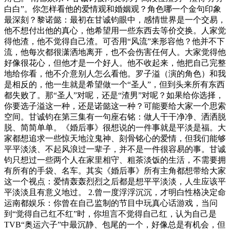
白白”。你怎样看他的爱情观和婚姻观？角色哪一个金句印象
最深刻？黎诺懿：最初在甘诚钧眼中，感情世界是一个交易，
他不想付出他的真心，他希望用一些东西去等价交换。人家觉
得他渣，他不觉得自己渣。可否用“风流”来形容他？他并不下
流，他每次都很潇洒地离开，也不会伤害任何人。大家觉得他
好像很花心，但他才是一个好人。他不收起来，他把自己完整
地给你看，他不介意别人怎么看他。罗子溢（演的角色）和我
是相反的，他一生就是希望做一个“圣人”，但到头来所有东西
都失败了。那“圣人”对呢，还是“渣男”对呢？如果给你选择，
你要选子溢这一种，还是诺懿这一种？可能要给大家一个思索
空间。甘诚钧在第三集有一句座右铭：做人干干净净、洒洒脱
脱、简简单单。《婚后事》很想说的一件事就是平淡是福。大
家都想追求一些惊天地泣鬼神、刻骨铭心的爱情，但我们能够
平平淡淡、不起风浪过一辈子，并不是一件很容易的事。甘诚
钧只想过一些两个人在家里相守、粗茶淡饭的生活，不需要拥
有所有的手袋、名车。其实《婚后事》所有主角都想带给大家
这一个视点：爱情轰轰烈烈之后都是想平平淡淡，人生应该平
平淡淡且有意义地过。 2.曾一度浮浮沉沉，才明白性格决定命
运南都娱乐：你曾在自己监制的节目中玩真心话游戏，当问
到“觉得自己红不红”时，你坦言不觉得自己红，认为自己是
TVB“奥运六子”中最沉静、包尾的一个，好像总是有机会，但