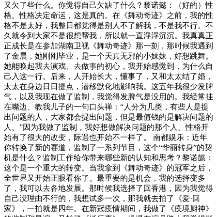
又欠了些什么。你觉得自己欠缺了什么？黎诺懿：（好的）性
格。性格决定命运，这是真的。在《舞动奇迹》之前，我的性
格不是太好，我整日都觉得是别人不了解我，不是我不行。不
久就令到大家不是很想帮我，所以就一直浮浮沉沉。我真真正
正成长是在参加湖南卫视《舞动奇迹》那一刻，那时候我遇到
了金晨，她刚刚毕业，是一个天真无邪的小妹妹，好想跳舞。
她能唤起我去演戏、去做事的初心，我开始感觉到，为什么自
己入这一行。后来，人开始长大，懂事了，又和太太结了婚，
太太在身边日日提点，潜移默化地影响我。这五年我很少发脾
气，以及我现在做了监制，我觉得发脾气是没用的。我经常挂
在嘴边、教我儿子的一句口头禅：“人分为几类，有些人是提
出问题的人，大家都会提出问题，但是最值钱的是解决问题的
人。”因为我做了监制，我好想做解决问题的那个人。性格开
始有了很大的改变，际遇也开始不一样了。 南都娱乐：近年
你转换了新的赛道，监制了一系列节目，这个“华丽转身”的契
机是什么？监制工作给你带来哪些新的认知和思考？黎诺懿：
这个是一个重大的转变。当我拿到《舞动奇迹》的冠军之后，
全世界又开始正眼看你了。最重要的是机会，我的选择变多
了，我可以去各地发展。那时候我选择了回香港，因为我觉得
自己没理由不行的，我想试多一次，那我就去拍了《爱·回
家》，一拍就是四年。在新冠疫情期间，我做了《疫境厨神》