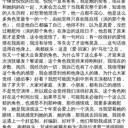
个继女悦悦的出现。悦悦一直有爸爸，我是她的契爸，现在要
和她妈妈在一起，大家会怎么想？当我看完整个剧本，知道他
的人生历程，好想替他澄清一下，他一点都不花心。他是这么
多角色里最专一的一个，由始至终只喜欢陈自瑶（演的那个角
色）。但是他自己都骗了自己，他得不到，以为是真爱，没想
过赖慰玲（演的那个角色）在身边的这段日子，他忽视了原来
那才是爱情，这令他觉悟了。有一句对白：有一段很好的爱情
摆在我面前，我没有珍惜，等失去了才追悔莫及……这句话很
适用在他身上。 南都娱乐：这是《爱·回家》的“马壮”之后，
你又一个被大众喜爱的角色。为什么等了这么多年，才迎来这
次演技爆发？黎诺懿：这个角色我觉得来得刚刚好。我现在的
岁数、阅历、我经历的一切，我自己也有了小朋友，我很理解
这个角色的感受，我会感受到他和他身边人的痛。为什么大家
觉得《婚后事》好看？我想可能因为剧中所有主演都结了婚，
除了罗天宇，大家对家庭、夫妻、小朋友，都有自己的感悟，
不是凭空演绎，所以观众会觉得我们演得好真实。这个角色刚
好在这个时间出现，如果早五年，可能我未必做到一个这么沉
郁的角色，也感受不到那种痛。那些感情戏，我要多谢赖慰
玲，她是我演戏这二十年里会爱上的一个演员。当我望着她的
眼睛，我就感觉到她的真、她的痛，那我就去回应她。我很幸
运遇上一个好监制、好编剧、好对手，他们帮助我成就了这个
角色。 南都娱乐：甘诚钧被网友称为“高段位渣男”“渣得明明