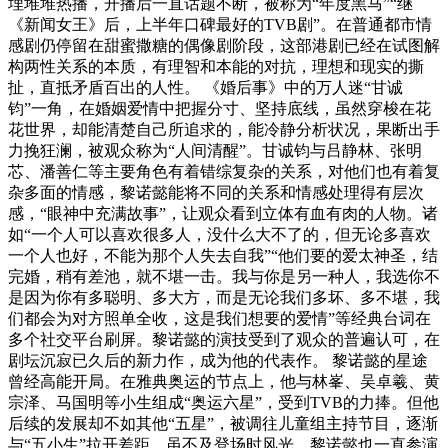
埋堆堆热播，开播后一直话题不断，被称为“年度黑马”“继
《新闻女王》后，上半年口碑最好的TVB剧”。在普通都市情
感剧仍停留在甜蜜撒糖的偶像剧阶段，这部港剧已经在试图解
构两性关系的本质，有理智和本能的对抗，理想和现实的撕
扯，直抵矛盾百出的人性。 《婚后事》中的万人迷“甘诚
钧”一角，在婚姻爱情中把握分寸、坚持底线，虽然穿梭在花
花世界，却能清楚自己所追求的，能冷静分析状况，果断出手
力挽狂澜，被观众称为“人间清醒”。甘诚钧与吕静林、张明
芯、潘善仁等主要角色有着错综复杂的关系，对他们也有着复
杂多面的情感，黎诺懿能将不同的关系和情感处理得有层次
感，“眼神中充满故事”，让观众看到立体有血有肉的人物。诸
如“一个人可以喜欢很多人，没什么大不了的，但无论多喜欢
一个人也好，不能为那个人失去自我”“他们要的爱太神圣，结
完婚，稍有差池，就不堪一击。我与你是另一种人，我选你不
是因为你有多聪明、多大方，而是无论我们多坏、多不堪，我
们都会为对方照单全收，这是我们想要的爱情”等经典台词在
多个社交平台刷屏。黎诺懿的演技受到了观众的普遍认可，在
剧坛沉寂已久后的新力作，成为他的代表作。 黎诺懿的星途
曾经高能开局。在雅典奥运的节点上，他与林峯、吴卓羲、黄
宗泽、马国明等小生组成“奥运六星”，受到TVB的力捧。但他
后续的发展却不如其他“五星”，被调往儿童组主持节目，逐渐
与“五小生”拉开差距。虽不及登场时风光，黎诺懿也一直参演