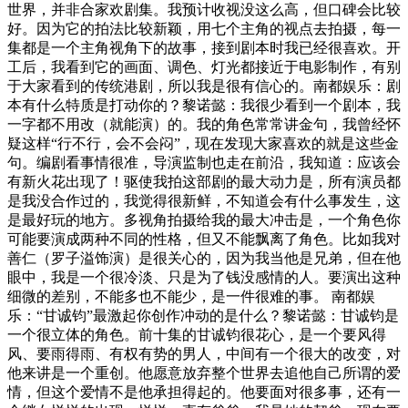
世界，并非合家欢剧集。我预计收视没这么高，但口碑会比较
好。因为它的拍法比较新颖，用七个主角的视点去拍摄，每一
集都是一个主角视角下的故事，接到剧本时我已经很喜欢。开
工后，我看到它的画面、调色、灯光都接近于电影制作，有别
于大家看到的传统港剧，所以我是很有信心的。南都娱乐：剧
本有什么特质是打动你的？黎诺懿：我很少看到一个剧本，我
一字都不用改（就能演）的。我的角色常常讲金句，我曾经怀
疑这样“行不行，会不会闷”，现在发现大家喜欢的就是这些金
句。编剧看事情很准，导演监制也走在前沿，我知道：应该会
有新火花出现了！驱使我拍这部剧的最大动力是，所有演员都
是我没合作过的，我觉得很新鲜，不知道会有什么事发生，这
是最好玩的地方。多视角拍摄给我的最大冲击是，一个角色你
可能要演成两种不同的性格，但又不能飘离了角色。比如我对
善仁（罗子溢饰演）是很关心的，因为我当他是兄弟，但在他
眼中，我是一个很冷淡、只是为了钱没感情的人。要演出这种
细微的差别，不能多也不能少，是一件很难的事。 南都娱
乐：“甘诚钧”最激起你创作冲动的是什么？黎诺懿：甘诚钧是
一个很立体的角色。前十集的甘诚钧很花心，是一个要风得
风、要雨得雨、有权有势的男人，中间有一个很大的改变，对
他来讲是一个重创。他愿意放弃整个世界去追他自己所谓的爱
情，但这个爱情不是他承担得起的。他要面对很多事，还有一