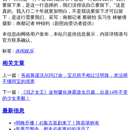
要留下来，是这一行选择的，我们没得说自己要留下。”这是
真的。我入行二十年就更加明白，不是我说要留下才可以留
下，是这行需要我们。采写：南都记者 蔡丽怡 实习生 林敏倩
摄影：南都记者 钟锐钧（剧照由受访者提供）
本信息由网络用户发布，
本站只提供信息展示，内容详情请与
官方联系确认。
标签 :
休闲娱乐
相关文章
上一篇：
爷叔筹谋沃尔玛订命，宝总拱手相让汪明珠，老法师
不懂阿宝的境界
下一篇：
《泪之女王》金智媛化身霸道女总裁，出道14年不变
的少女美貌！
最新信息
•
明晚开播！45集古装剧来了！阵容堪称有
•
世界范围内，都未必有更好的演员了