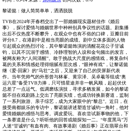
黎诺懿：做人简简单单，洒洒脱脱
TVB在2024年开春档交出了一部婚姻现实题材佳作《婚后
事》，探讨爱情与婚姻世界中种种别具争议性的话题。剧集播
出后不仅热度不断攀升，在观众中也有不俗的口碑，豆瓣目前
评分8.7，在港剧中是相当亮眼的成绩。剧中立体多面的人物
引起观众的热烈讨论，其中黎诺懿饰演的清醒花花公子甘诚
钧，以其不沉溺于感情、冷静理智的人设和金句频出的发言，
被网友称为“人间清醒”。敢于挑战大尺度的感情戏，将复杂纠
葛的关系和情感处理得细腻有层次感，“眼神有戏”，让黎诺懿
继《爱·回家》的“马壮”之后，又迎来了自己的荧屏新代表
作。当年凭帅气的外形曾与林峯、黄宗泽、吴卓羲等组成“奥
运六星”备受TVB力捧，只可惜星途并非一帆风顺，起起伏伏
总差了一点运气。低调磨练演技，寻求多栖发展，如今的黎诺
懿不但在戏剧路上交出了亮眼实绩，也成功转换新赛道，监制
了一系列旅游、亲子综艺，成为大家眼中的“黎总”。近日，在
接受南都娱乐的专访中，黎诺懿讲述塑造甘诚钧一角时，他对
爱情婚姻的感悟与思考。调皮爱玩、喜欢尝试新事物的他，下
一条赛道是什么？听听他的回答或能探知一二。“年度黑马”万
人迷“甘诚钧”有血有肉、有故事港剧《婚后事》正在翡翠台和