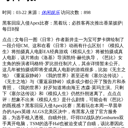
时间：03-22
来源：
休闲娱乐
访问次数：898
黑客回应入侵Apex比赛：黑着玩；必胜客再次推出香菜披萨|
每日B报
点点 | 文每日一图《日常》作者新井圭一为宝可梦卡牌绘制了
一段介绍CM。这和在看《日常》动画有什么区别！《模拟人
生》将拍摄真人电影EA经典游戏《模拟人生》将被拍摄成真
人电影，该片将由《洛基》导演凯特·赫伦执导，《芭比》女
主角的扮演者玛格特·罗比担任制片人，其余详情暂未公开。
这几年被拍摄或即将变成真人电影的游戏很多，比如《无主之
地》《重返寂静岭》《我的世界》甚至还有《塞尔达传说》。
《无主之地》与《重返寂静岭》或多或少都公开了预告片和杀
青照，《我的世界》好歹知道将由海王 杰森·莫玛主演。只剩
下《塞尔达传说》和《模拟人生》仍然扑朔迷离了。点点点
评：想象不出来《模拟人生》是什么剧情，可能会有《芭比》
的既视感？黑客回应入侵Apex比赛：黑着玩在本周一早晨举
办的Apex英雄 ALGS北美区决中，有黑客入侵了官方服务
器，为选手植入透视、自瞄外挂。吓得DZ战队的Genburten双
手离开电脑，TSM的选手Hal也被迫变成了自瞄，该比赛因此