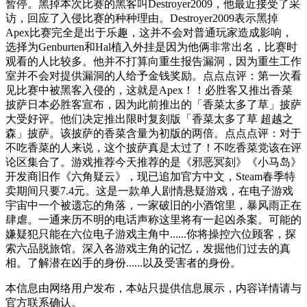
暂停。黑掉本次比赛的黑客叫Destroyer2009，他最近接受了采
访，回应了入侵比赛的种种理由。Destroyer2009表示黑掉
Apex比赛完全是出于乐趣，这并不会对普通玩家造成影响，
选择为Genburten和Hal植入外挂是因为他俩非常出名，比赛时
观看的人比较多。他并不打算向重生报告漏洞，因为重生工作
室并不会对提供漏洞的人给予金钱奖励。点点点评：第一次看
见比赛中被黑客入侵的，这就是Apex！！必胜客又推出香菜
披萨日本必胜客宣布，因为此前推出的「香菜太多了草」披萨
大受好评。他们决定推出限时复刻版「香菜太多了草 超越之
森」披萨。该披萨的香菜含量为初版的两倍。点点点评：对于
不吃香菜的人来说，这个披萨真是太过了！不吃香菜党该在评
论区集合了。游戏推荐今天推荐的是《邪恶冥刻》《小马岛》
开发商旧作《六角疑云》，现已追加官方中文，Steam春季特
卖期间只要7.4元。这是一款单人剧情悬疑游戏，在电子游戏
宇宙中一个被遗忘的角落，一家破旧的小酒馆里，暴风雨正在
肆虐。一通来历不明的电话声称这里将有一起凶杀案。可能的
嫌疑犯只能在六位电子游戏主角中......你将操控六位顾客，探
索六品脱旅馆。深入各游戏主角的记忆，发掘他们过去的真
相。了解潜在凶手的身份......以及受害者的身份。
本信息由网络用户发布，
本站只提供信息展示，内容详情请与
官方联系确认。