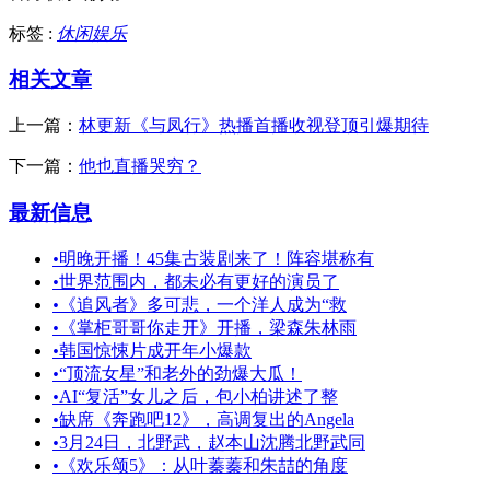
标签 :
休闲娱乐
相关文章
上一篇：
林更新《与凤行》热播首播收视登顶引爆期待
下一篇：
他也直播哭穷？
最新信息
•
明晚开播！45集古装剧来了！阵容堪称有
•
世界范围内，都未必有更好的演员了
•
《追风者》多可悲，一个洋人成为“救
•
《掌柜哥哥你走开》开播，梁森朱林雨
•
韩国惊悚片成开年小爆款
•
“顶流女星”和老外的劲爆大瓜！
•
AI“复活”女儿之后，包小柏讲述了整
•
缺席《奔跑吧12》，高调复出的Angela
•
3月24日，北野武，赵本山沈腾北野武同
•
《欢乐颂5》：从叶蓁蓁和朱喆的角度