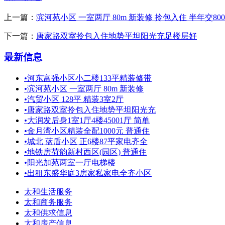
上一篇：
滨河苑小区 一室两厅 80m 新装修 拎包入住 半年交800
下一篇：
唐家路双室拎包入住地势平坦阳光充足楼层好
最新信息
•
河东富强小区小二楼133平精装修带
•
滨河苑小区 一室两厅 80m 新装修
•
汽贸小区 128平 精装3室2厅
•
唐家路双室拎包入住地势平坦阳光充
•
大润发后身1室1厅4楼45001厅 简单
•
金月湾小区精装全配1000元 普通住
•
城北 蓝盾小区 正6楼87平家电齐全
•
地铁房荷韵新村西区(园区) 普通住
•
阳光加苑两室一厅电梯楼
•
出租东盛华庭3房家私家电全齐小区
太和生活服务
太和商务服务
太和供求信息
太和房产信息