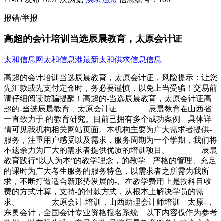
报错/举报
高超的会计培训当选辰晨教育，太原会计证
太和信息网
太和信息港
最新太和供求信息信息
高超的会计培训当选辰晨教育，太原会计证，风险提示：让您
先汇款或先支付定金时，务必要谨慎，以免上当受骗！交易前
请仔细阅读防骗提醒！高超的-当选辰晨教育，太原会计证高
超的-当选辰晨教育，太原会计证 辰晨教育在山西省
一直致力于-的教育研究。目前已拥有多个成功案例，具体详
情可见我机构相关网站页面。本机构主要为广大需求者提供-
服务，注重用户感受以及需求，服务周期为一个学期，我们将
不遗余力为广大的需求者提供优质的培训项目。 辰晨
教育践行“以人为本”的教学理念，的教学、严格的管理、充足
的课时为广大考生服务的服务特色，以需求者之所需为我所
求，不断打造适合新形势发展的-。在教学费用上是按科目收
费的方式计算，支持-的付款方式，从根本上解决学员的需
求。 太原会计-培训，山西助理会计师培训，太原-，
东奥会计，全国会计专业资格报名系统 以下内容仅作为参考