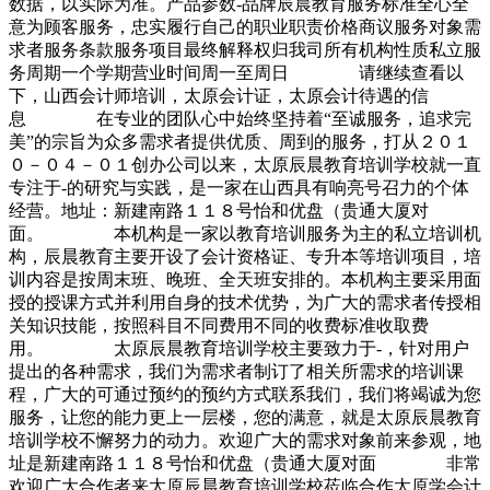
数据，以实际为准。产品参数-品牌辰晨教育服务标准全心全
意为顾客服务，忠实履行自己的职业职责价格商议服务对象需
求者服务条款服务项目最终解释权归我司所有机构性质私立服
务周期一个学期营业时间周一至周日 请继续查看以
下，山西会计师培训，太原会计证，太原会计待遇的信
息 在专业的团队心中始终坚持着“至诚服务，追求完
美”的宗旨为众多需求者提供优质、周到的服务，打从２０１
０－０４－０１创办公司以来，太原辰晨教育培训学校就一直
专注于-的研究与实践，是一家在山西具有响亮号召力的个体
经营。地址：新建南路１１８号怡和优盘（贵通大厦对
面。 本机构是一家以教育培训服务为主的私立培训机
构，辰晨教育主要开设了会计资格证、专升本等培训项目，培
训内容是按周末班、晚班、全天班安排的。本机构主要采用面
授的授课方式并利用自身的技术优势，为广大的需求者传授相
关知识技能，按照科目不同费用不同的收费标准收取费
用。 太原辰晨教育培训学校主要致力于-，针对用户
提出的各种需求，我们为需求者制订了相关所需求的培训课
程，广大的可通过预约的预约方式联系我们，我们将竭诚为您
服务，让您的能力更上一层楼，您的满意，就是太原辰晨教育
培训学校不懈努力的动力。欢迎广大的需求对象前来参观，地
址是新建南路１１８号怡和优盘（贵通大厦对面 非常
欢迎广大合作者来太原辰晨教育培训学校莅临合作太原学会计