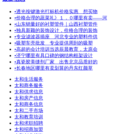
•
透光按键激光打标机价格实惠＿想买物
•
价格合理的蔬菜礼》１．０哪里有卖——河
•
山东销量好的衬塑管件｜山西衬塑管件
•
独具新颖的装饰设计，价格合理的装饰
•
专业滤波器插座＿河北专业的塑料件供
•
吸塑车壳批发 专业提供周到的吸塑
•
高超的会计培训当选辰晨教育，太原会
•
济宁哪里有具口碑的钢结构框架设计
•
真瓷胶美缝剂厂家＿出售北京品质好的
•
长春地区哪里有卖划算的丹东红颜草
太和生活服务
太和商务服务
太和供求信息
太和房产信息
太和商务信息
太和二手市场
太和教育培训
太和求职招聘
太和招商加盟