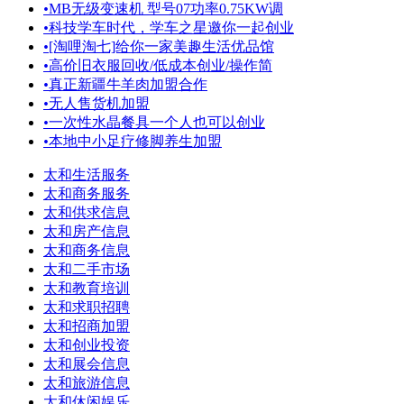
•
MB无级变速机 型号07功率0.75KW调
•
科技学车时代，学车之星邀你一起创业
•
[淘哩淘七]给你一家美趣生活优品馆
•
高价旧衣服回收/低成本创业/操作简
•
真正新疆牛羊肉加盟合作
•
无人售货机加盟
•
一次性水晶餐具一个人也可以创业
•
本地中小足疗修脚养生加盟
太和生活服务
太和商务服务
太和供求信息
太和房产信息
太和商务信息
太和二手市场
太和教育培训
太和求职招聘
太和招商加盟
太和创业投资
太和展会信息
太和旅游信息
太和休闲娱乐