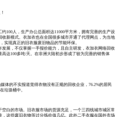
及！
100人，生产办公总面积达11000平方米，拥有完善的生产设
回收新模式。衣加衣也在全国很多城市开通了代理网点，为当地
题，实现真正的旧衣服废旧物品的节能环保。
年发展，不仅掌握一手报价能力，且自主研发，衣加衣网络回收
达100多吨/天。在非洲大陆初步形成了较为完善的销售体
为媒体的不实报道觉得衣物没有正规的回收企业，76.2%的居民
弃在垃圾桶中。
属于空白的市场。旧衣服市场的货源充足，一个三四线城市城区常
万吨，这些废旧衣物等过分拣价值几亿。此外二手衣服在国外市场