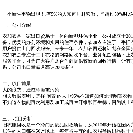
一个新生事物出现,只有5%的人知道时赶紧做，当超过50%时
一、公司介绍
衣加衣是一家出口贸易于一体的新型环保企业。公司成立于201
备，优美的办公环境和实用的住宿条件，衣加衣专注于二手旧
用户提供上门回收服务。未来一年，衣加衣网还将计划在全国范
衣加衣是专注于二手衣物的网络回收平台。业务范围包括：上
服务平台，可为广大客户及合作商提供较新的回收行情。让有志
系，公司出口量每月高达2000多吨，
二、项目前景
大的浪费，造成环境被污染........
相关数据表明，选择 闲置 的人中95%不知道如何处理闲置衣物
不知道衣物能再次利用及加工成再生纤维和再生棉，因为以上种
三、 项目分析
旧衣服回收是一个冷门的废品回收项目，从2010年开始在国
居住的人口都在50万以上，每年被丢弃的旧衣服等纺织品数千