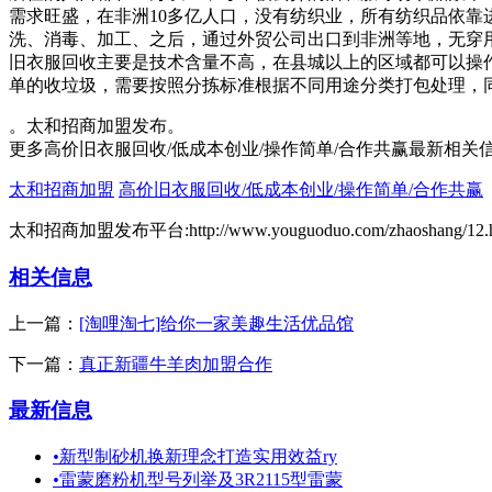
需求旺盛，在非洲10多亿人口，没有纺织业，所有纺织品依
洗、消毒、加工、之后，通过外贸公司出口到非洲等地，无穿
旧衣服回收主要是技术含量不高，在县城以上的区域都可以操作
单的收垃圾，需要按照分拣标准根据不同用途分类打包处理，
。太和招商加盟发布。
更多高价旧衣服回收/低成本创业/操作简单/合作共赢最新相关
太和招商加盟
高价旧衣服回收/低成本创业/操作简单/合作共赢
太和招商加盟发布平台:http://www.youguoduo.com/zhaoshang/12.h
相关信息
上一篇：
[淘哩淘七]给你一家美趣生活优品馆
下一篇：
真正新疆牛羊肉加盟合作
最新信息
•
新型制砂机换新理念打造实用效益ry
•
雷蒙磨粉机型号列举及3R2115型雷蒙