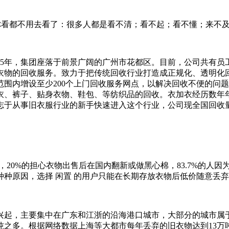
,你看都不用去看了：很多人都是看不清；看不起；看不懂；来不
5年，集团座落于前景广阔的广州市花都区。目前，公司共有员工约
衣物的回收服务。致力于把传统回收行业打造成正规化、透明化
围内增设至少200个上门回收服务网点，以解决回收不便的问
衣、裤子、贴身衣物、鞋包、等纺织品的回收。衣加衣经历数年
于从事旧衣服行业的新手快速进入这个行业，公司现全国回收量高
，20%的担心衣物出售后在国内翻新或做黑心棉，83.7%的人因
种原因，选择 闲置 的用户只能在长期存放衣物后低价随意丢
内兴起，主要集中在广东和江浙的沿海港口城市，大部分的城市
吨之多。根据网络数据上海等大都市每年丢弃的旧衣物达到13