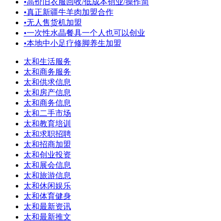
•
高价旧衣服回收/低成本创业/操作简
•
真正新疆牛羊肉加盟合作
•
无人售货机加盟
•
一次性水晶餐具一个人也可以创业
•
本地中小足疗修脚养生加盟
太和生活服务
太和商务服务
太和供求信息
太和房产信息
太和商务信息
太和二手市场
太和教育培训
太和求职招聘
太和招商加盟
太和创业投资
太和展会信息
太和旅游信息
太和休闲娱乐
太和体育健身
太和最新资讯
太和最新推文